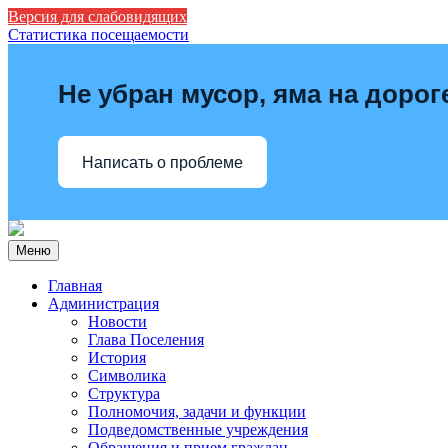
Версия для слабовидящих
Статистика посещаемости
Не убран мусор, яма на дорог
Написать о проблеме
Меню
Главная
Администрация
Новости
Глава Поселения
История
Символика
Структура
Полномочия, задачи и функции
Подведомственные учреждения
Обращения и прием граждан