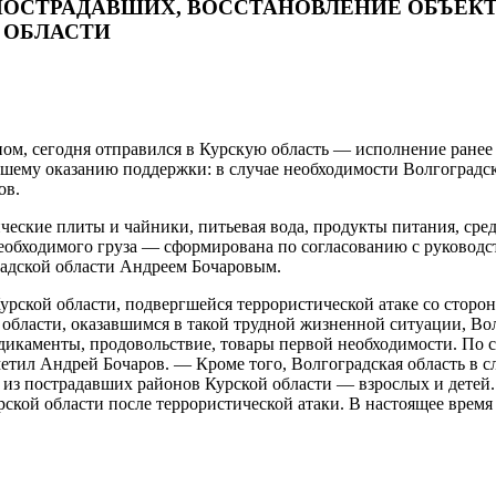
ОСТРАДАВШИХ, ВОССТАНОВЛЕНИЕ ОБЪЕКТ
 ОБЛАСТИ
м, сегодня отправился в Курскую область — исполнение ранее
йшему оказанию поддержки: в случае необходимости Волгоградск
ов.
ческие плиты и чайники, питьевая вода, продукты питания, сре
необходимого груза — сформирована по согласованию с руководс
адской области Андреем Бочаровым.
Курской области, подвергшейся террористической атаке со стор
бласти, оказавшимся в такой трудной жизненной ситуации, Вол
едикаменты, продовольствие, товары первой необходимости. По
ил Андрей Бочаров. — Кроме того, Волгоградская область в сл
 из пострадавших районов Курской области — взрослых и детей. 
рской области после террористической атаки. В настоящее врем