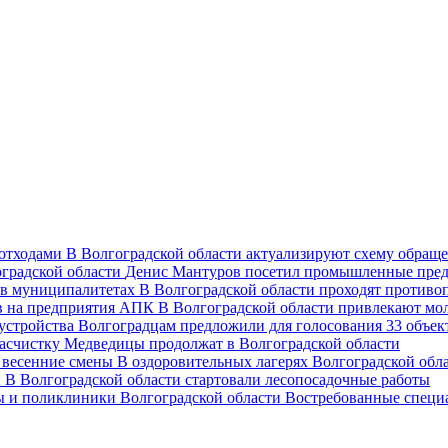
В Волгоградской области актуализируют схему обраще
Денис Мантуров посетил промышленные пред
В Волгоградской области проходят против
В Волгоградской области привлекают мо
Волгоградцам предложили для голосования 33 объект
асчистку Медведицы продолжат в Волгоградской области
В оздоровительных лагерях Волгоградской обл
В Волгоградской области стартовали лесопосадочные работы
Востребованные специ