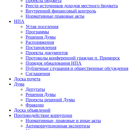
Проекты бюджета
Реестр источников доходов местного бюджета
Внутренний финансовый контроль
Нормативные правовые акты
НПА
Устав поселения
Программы
Решения Думы
Распоряжения
Постановления
Проекты документов
Протоколы конференций граждан п. Приморск
Порядок обжалования НПА
Публичные слушания и общественные обсуждения
Соглашения
Доска почета
Дума
Депутаты
Решения Думы
Проекты решений Думы
Фракции
Доска объявлений
Противодействие коррупции
Нормативные, правовые и иные акты
Антикоррупционная экспертиза