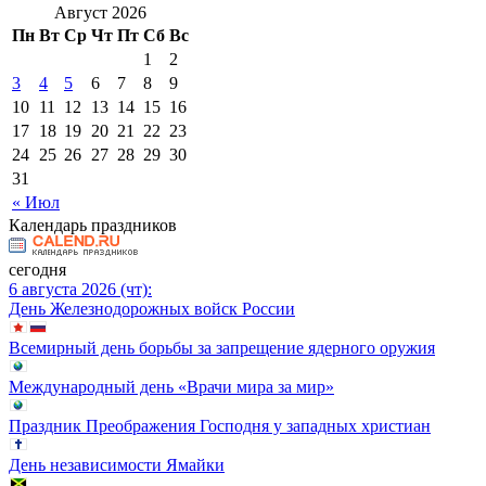
Август 2026
Пн
Вт
Ср
Чт
Пт
Сб
Вс
1
2
3
4
5
6
7
8
9
10
11
12
13
14
15
16
17
18
19
20
21
22
23
24
25
26
27
28
29
30
31
« Июл
Календарь праздников
сегодня
6 августа 2026 (чт):
День Железнодорожных войск России
Всемирный день борьбы за запрещение ядерного оружия
Международный день «Врачи мира за мир»
Праздник Преображения Господня у западных христиан
День независимости Ямайки