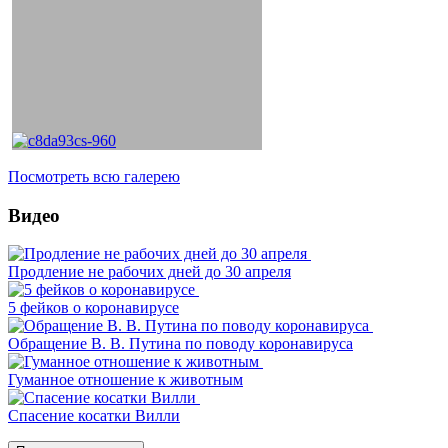
Посмотреть всю галерею
Видео
Продление не рабочих дней до 30 апреля
5 фейков о коронавирусе
Обращение В. В. Путина по поводу коронавируса
Гуманное отношение к животным
Спасение косатки Вилли