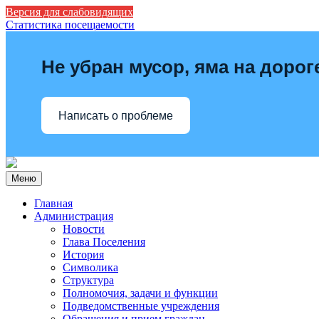
Версия для слабовидящих
Статистика посещаемости
Не убран мусор, яма на дорог
Написать о проблеме
Меню
Главная
Администрация
Новости
Глава Поселения
История
Символика
Структура
Полномочия, задачи и функции
Подведомственные учреждения
Обращения и прием граждан