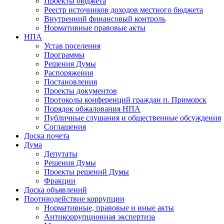
Проекты бюджета
Реестр источников доходов местного бюджета
Внутренний финансовый контроль
Нормативные правовые акты
НПА
Устав поселения
Программы
Решения Думы
Распоряжения
Постановления
Проекты документов
Протоколы конференций граждан п. Приморск
Порядок обжалования НПА
Публичные слушания и общественные обсуждения
Соглашения
Доска почета
Дума
Депутаты
Решения Думы
Проекты решений Думы
Фракции
Доска объявлений
Противодействие коррупции
Нормативные, правовые и иные акты
Антикоррупционная экспертиза