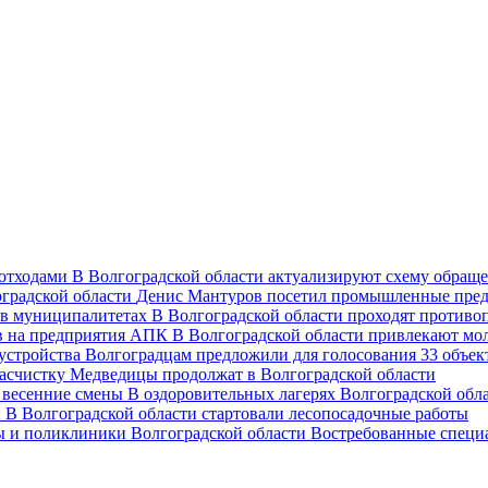
В Волгоградской области актуализируют схему обраще
Денис Мантуров посетил промышленные пред
В Волгоградской области проходят против
В Волгоградской области привлекают мо
Волгоградцам предложили для голосования 33 объект
асчистку Медведицы продолжат в Волгоградской области
В оздоровительных лагерях Волгоградской обл
В Волгоградской области стартовали лесопосадочные работы
Востребованные специ