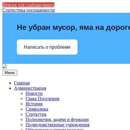
Версия для слабовидящих
Статистика посещаемости
Не убран мусор, яма на дорог
Написать о проблеме
Меню
Главная
Администрация
Новости
Глава Поселения
История
Символика
Структура
Полномочия, задачи и функции
Подведомственные учреждения
Обращения и прием граждан