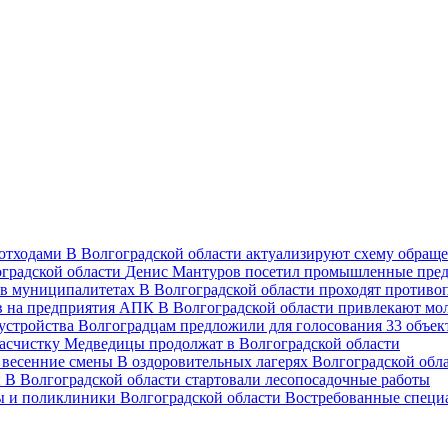
В Волгоградской области актуализируют схему обраще
Денис Мантуров посетил промышленные пред
В Волгоградской области проходят против
В Волгоградской области привлекают мо
Волгоградцам предложили для голосования 33 объект
асчистку Медведицы продолжат в Волгоградской области
В оздоровительных лагерях Волгоградской обл
В Волгоградской области стартовали лесопосадочные работы
Востребованные специ