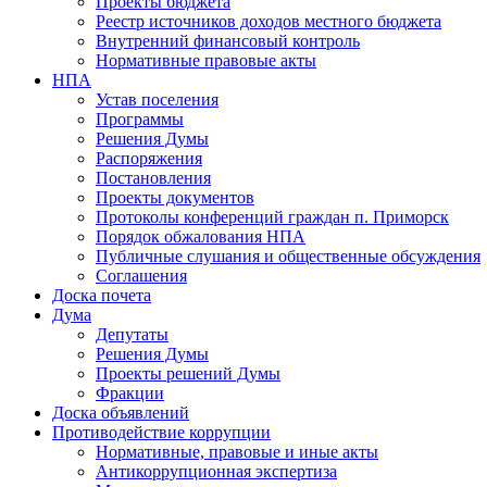
Проекты бюджета
Реестр источников доходов местного бюджета
Внутренний финансовый контроль
Нормативные правовые акты
НПА
Устав поселения
Программы
Решения Думы
Распоряжения
Постановления
Проекты документов
Протоколы конференций граждан п. Приморск
Порядок обжалования НПА
Публичные слушания и общественные обсуждения
Соглашения
Доска почета
Дума
Депутаты
Решения Думы
Проекты решений Думы
Фракции
Доска объявлений
Противодействие коррупции
Нормативные, правовые и иные акты
Антикоррупционная экспертиза