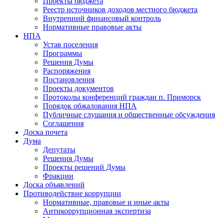
Проекты бюджета
Реестр источников доходов местного бюджета
Внутренний финансовый контроль
Нормативные правовые акты
НПА
Устав поселения
Программы
Решения Думы
Распоряжения
Постановления
Проекты документов
Протоколы конференций граждан п. Приморск
Порядок обжалования НПА
Публичные слушания и общественные обсуждения
Соглашения
Доска почета
Дума
Депутаты
Решения Думы
Проекты решений Думы
Фракции
Доска объявлений
Противодействие коррупции
Нормативные, правовые и иные акты
Антикоррупционная экспертиза