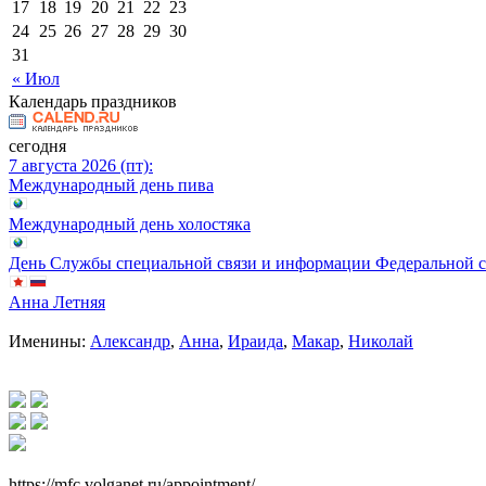
17
18
19
20
21
22
23
24
25
26
27
28
29
30
31
« Июл
Календарь праздников
сегодня
7 августа 2026 (пт):
Международный день пива
Международный день холостяка
День Службы специальной связи и информации Федеральной 
Анна Летняя
Именины:
Александр
,
Анна
,
Ираида
,
Макар
,
Николай
https://mfc.volganet.ru/appointment/