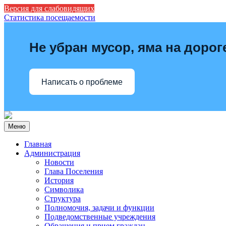
Версия для слабовидящих
Статистика посещаемости
Не убран мусор, яма на дорог
Написать о проблеме
Меню
Главная
Администрация
Новости
Глава Поселения
История
Символика
Структура
Полномочия, задачи и функции
Подведомственные учреждения
Обращения и прием граждан