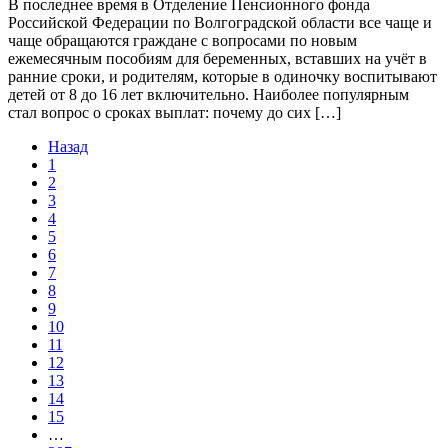
В последнее время в Отделение Пенсионного фонда
Российской Федерации по Волгоградской области все чаще и
чаще обращаются граждане с вопросами по новым
ежемесячным пособиям для беременных, вставших на учёт в
ранние сроки, и родителям, которые в одиночку воспитывают
детей от 8 до 16 лет включительно. Наиболее популярным
стал вопрос о сроках выплат: почему до сих […]
Назад
1
2
3
4
5
6
7
8
9
10
11
12
13
14
15
…