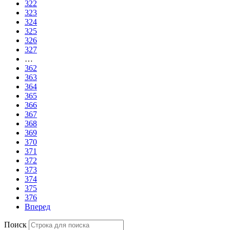
322
323
324
325
326
327
…
362
363
364
365
366
367
368
369
370
371
372
373
374
375
376
Вперед
Поиск