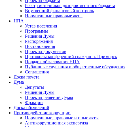
Проекты бюджета
Реестр источников доходов местного бюджета
Внутренний финансовый контроль
Нормативные правовые акты
НПА
Устав поселения
Программы
Решения Думы
Распоряжения
Постановления
Проекты документов
Протоколы конференций граждан п. Приморск
Порядок обжалования НПА
Публичные слушания и общественные обсуждения
Соглашения
Доска почета
Дума
Депутаты
Решения Думы
Проекты решений Думы
Фракции
Доска объявлений
Противодействие коррупции
Нормативные, правовые и иные акты
Антикоррупционная экспертиза