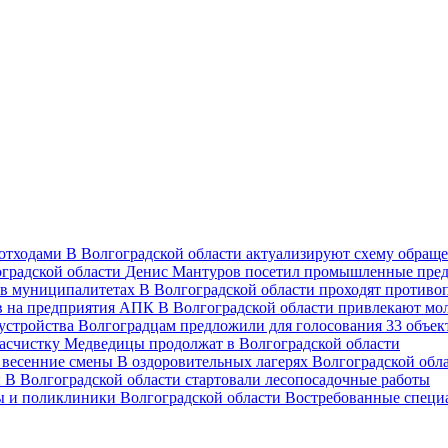
В Волгоградской области актуализируют схему обраще
Денис Мантуров посетил промышленные пред
В Волгоградской области проходят против
В Волгоградской области привлекают мо
Волгоградцам предложили для голосования 33 объект
асчистку Медведицы продолжат в Волгоградской области
В оздоровительных лагерях Волгоградской обл
В Волгоградской области стартовали лесопосадочные работы
Востребованные специ