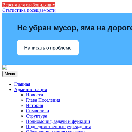
Версия для слабовидящих
Статистика посещаемости
Не убран мусор, яма на дорог
Написать о проблеме
Меню
Главная
Администрация
Новости
Глава Поселения
История
Символика
Структура
Полномочия, задачи и функции
Подведомственные учреждения
Обращения и прием граждан