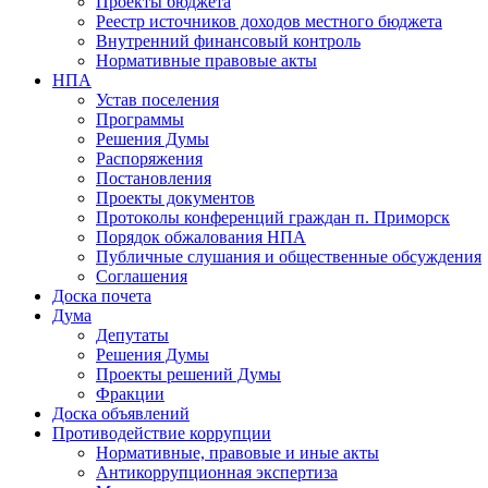
Проекты бюджета
Реестр источников доходов местного бюджета
Внутренний финансовый контроль
Нормативные правовые акты
НПА
Устав поселения
Программы
Решения Думы
Распоряжения
Постановления
Проекты документов
Протоколы конференций граждан п. Приморск
Порядок обжалования НПА
Публичные слушания и общественные обсуждения
Соглашения
Доска почета
Дума
Депутаты
Решения Думы
Проекты решений Думы
Фракции
Доска объявлений
Противодействие коррупции
Нормативные, правовые и иные акты
Антикоррупционная экспертиза