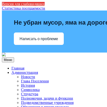
Версия для слабовидящих
Статистика посещаемости
Не убран мусор, яма на дорог
Написать о проблеме
Меню
Главная
Администрация
Новости
Глава Поселения
История
Символика
Структура
Полномочия, задачи и функции
Подведомственные учреждения
Обращения и прием граждан