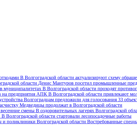
В Волгоградской области актуализируют схему обраще
Денис Мантуров посетил промышленные пред
В Волгоградской области проходят против
В Волгоградской области привлекают мо
Волгоградцам предложили для голосования 33 объект
асчистку Медведицы продолжат в Волгоградской области
В оздоровительных лагерях Волгоградской обл
В Волгоградской области стартовали лесопосадочные работы
Востребованные специ