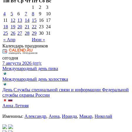
Пн
Вт
Ср
Чт
Пт
Сб
Вс
1
2
3
4
5
6
7
8
9
10
11
12
13
14
15
16
17
18
19
20
21
22
23
24
25
26
27
28
29
30
31
« Апр
Июн »
Календарь праздников
сегодня
7 августа 2026 (пт):
Международный день пива
Международный день холостяка
День Службы специальной связи и информации Федеральной
службы охраны России
Анна Летняя
Именины:
Александр
,
Анна
,
Ираида
,
Макар
,
Николай