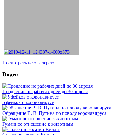
Посмотреть всю галерею
Видео
Продление не рабочих дней до 30 апреля
5 фейков о коронавирусе
Обращение В. В. Путина по поводу коронавируса
Гуманное отношение к животным
Спасение косатки Вилли