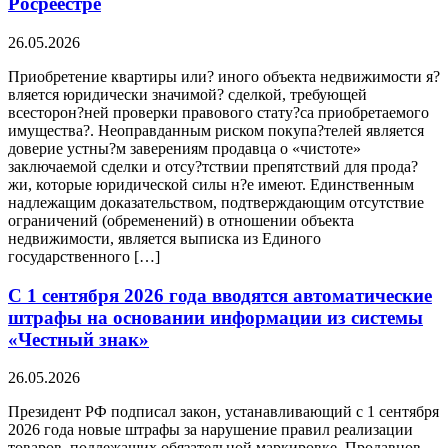
Росреестре
26.05.2026
Приобретение квартиры или? иного объекта недвижимости я?
вляется юридически значимой? сделкой, требующей
всесторон?ней проверки правового стату?са приобретаемого
имущества?. Неоправданным риском покупа?телей является
доверие устны?м заверениям продавца о «чистоте»
заключаемой сделки и отсу?тствии препятствий для прода?
жи, которые юридической силы н?е имеют. Единственным
надлежащим доказательством, подтверждающим отсутствие
ограничений (обременений) в отношении объекта
недвижимости, является выписка из Единого
государственного […]
С 1 сентября 2026 года вводятся автоматические
штрафы на основании информации из системы
«Честный знак»
26.05.2026
Президент РФ подписал закон, устанавливающий с 1 сентября
2026 года новые штрафы за нарушение правил реализации
товаров, подлежащих обязательной маркировке. Продавцов