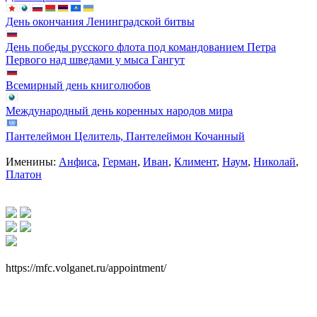
День окончания Ленинградской битвы
День победы русского флота под командованием Петра
Первого над шведами у мыса Гангут
Всемирный день книголюбов
Международный день коренных народов мира
Пантелеймон Целитель, Пантелеймон Кочанный
Именины:
Анфиса
,
Герман
,
Иван
,
Климент
,
Наум
,
Николай
,
Платон
https://mfc.volganet.ru/appointment/