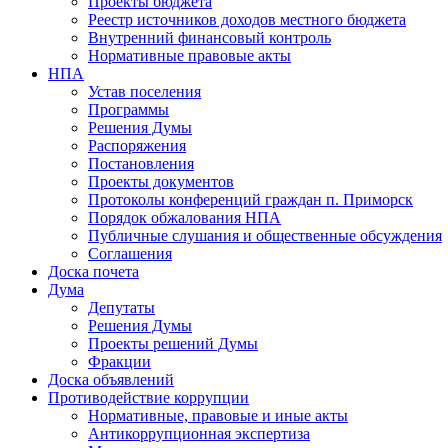
Проекты бюджета
Реестр источников доходов местного бюджета
Внутренний финансовый контроль
Нормативные правовые акты
НПА
Устав поселения
Программы
Решения Думы
Распоряжения
Постановления
Проекты документов
Протоколы конференций граждан п. Приморск
Порядок обжалования НПА
Публичные слушания и общественные обсуждения
Соглашения
Доска почета
Дума
Депутаты
Решения Думы
Проекты решений Думы
Фракции
Доска объявлений
Противодействие коррупции
Нормативные, правовые и иные акты
Антикоррупционная экспертиза