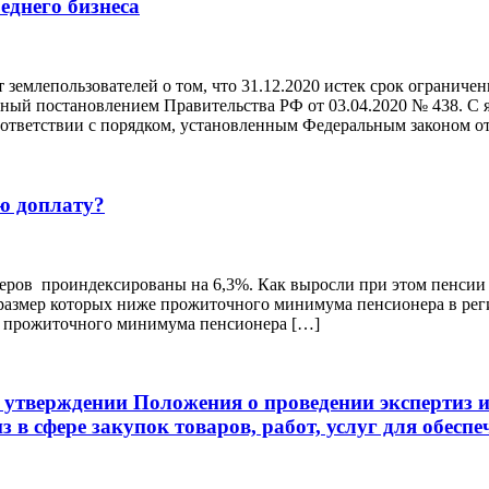
еднего бизнеса
 землепользователей о том, что 31.12.2020 истек срок огранич
нный постановлением Правительства РФ от 03.04.2020 № 438. С 
оответствии с порядком, установленным Федеральным законом от
ую доплату?
неров проиндексированы на 6,3%. Как выросли при этом пенси
, размер которых ниже прожиточного минимума пенсионера в ре
о прожиточного минимума пенсионера […]
верждении Положения о проведении экспертиз и 
из в сфере закупок товаров, работ, услуг для обе