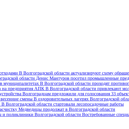
В Волгоградской области актуализируют схему обраще
Денис Мантуров посетил промышленные пред
В Волгоградской области проходят против
В Волгоградской области привлекают мо
Волгоградцам предложили для голосования 33 объект
В оздоровительных лагерях Волгоградской обл
В Волгоградской области стартовали лесопосадочные работы
асчистку Медведицы продолжат в Волгоградской области
Востребованные специ