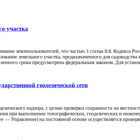
го участка
имание землепользователей, что частью 3 статьи 8.8. Кодекса 
ование земельного участка, предназначенного для садоводства и
овленного срока предусмотрена федеральным законом. Для устан
дарственной геодезической сети
зического надзора, с целью проверки сохранности на местности
ания при выполнении топографических, геодезических и инжене
ее — Управление) на постоянной основе осуществляется проверк