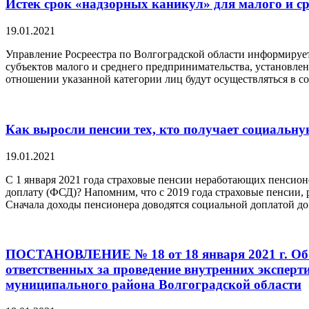
Истек срок «надзорных каникул» для малого и ср
19.01.2021
Управление Росреестра по Волгоградской области информирует
субъектов малого и среднего предпринимательства, установле
отношении указанной категории лиц будут осуществляться в с
Как выросли пенсии тех, кто получает социальн
19.01.2021
С 1 января 2021 года страховые пенсии неработающих пенсио
доплату (ФСД)? Напомним, что с 2019 года страховые пенсии
Сначала доходы пенсионера доводятся социальной доплатой д
ПОСТАНОВЛЕНИЕ № 18 от 18 января 2021 г. Об ут
ответственных за проведение внутренних эксперт
муниципального района Волгоградской области