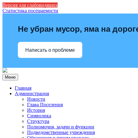
Версия для слабовидящих
Статистика посещаемости
Не убран мусор, яма на дорог
Написать о проблеме
Меню
Главная
Администрация
Новости
Глава Поселения
История
Символика
Структура
Полномочия, задачи и функции
Подведомственные учреждения
Обращения и прием граждан