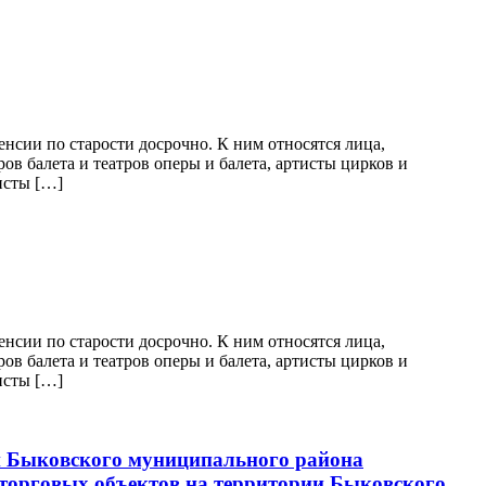
енсии по старости досрочно. К ним относятся лица,
в балета и театров оперы и балета, артисты цирков и
исты […]
енсии по старости досрочно. К ним относятся лица,
в балета и театров оперы и балета, артисты цирков и
исты […]
и Быковского муниципального района
 торговых объектов на территории Быковского