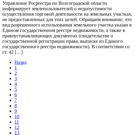
Управление Росреестра по Волгоградской области
информирует землепользователей о недопустимости
осуществления торговой деятельности на земельных участках,
не предоставленных для этих целей. Обращаем внимание, что
вид разрешенного использования земельного участка указан в
Едином государственном реестре недвижимости, а также в
правоустанавливающих документах (свидетельстве о
государственной регистрации права, выписке из Единого
государственного реестра недвижимости). В соответствии со
ст. 42 […]
Назад
1
2
3
4
5
6
7
8
9
10
11
12
13