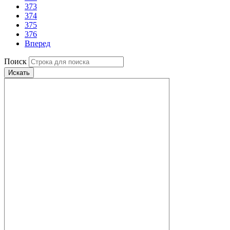
373
374
375
376
Вперед
Поиск
Искать