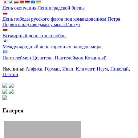
День окончания Ленинградской битвы
День победы русского флота под командованием Петра
Первого над шведами у мыса Гангут
Всемирный день книголюбов
Международный день коренных народов мира
Пантелеймон Целитель, Пантелеймон Кочанный
Именины:
Анфиса
,
Герман
,
Иван
,
Климент
,
Наум
,
Николай
,
Платон
Галерея